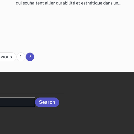
qui souhaitent allier durabilité et esthétique dans un…
Posts
evious
1
2
pagination