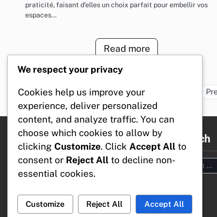
praticité, faisant d’elles un choix parfait pour embellir vos
espaces…
Read more
We respect your privacy
Cookies help us improve your
Pr
experience, deliver personalized
content, and analyze traffic. You can
choose which cookies to allow by
Legal
Search
clicking
Customize
. Click
Accept All
to
consent or
Reject All
to decline non-
Search
Cookies & Tracking
essential cookies.
for:
Privacy Policy
Our Story
Reach Out
Customize
Reject All
Accept All
User Agreement