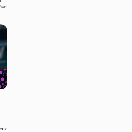
r
râce
ceux