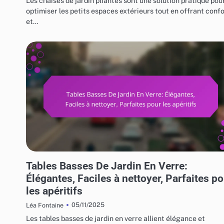
Les chaises de jardin pliantes sont une solution pratique pou
optimiser les petits espaces extérieurs tout en offrant conf
et…
UTILISATIONS VARIÉES DES MEUBLES DE JARDIN
Tables Basses De Jardin En Verre:
Élégantes, Faciles à nettoyer, Parfaites p
les apéritifs
05/11/2025
Léa Fontaine
Les tables basses de jardin en verre allient élégance et