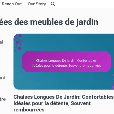
Reach Out
Our Story
iées des meubles de jardin
el
e
ant
UTILISATIONS VARIÉES DES MEUBLES DE JARDIN
Chaises Longues De Jardin: Confortables
tre
Idéales pour la détente, Souvent
rembourrées