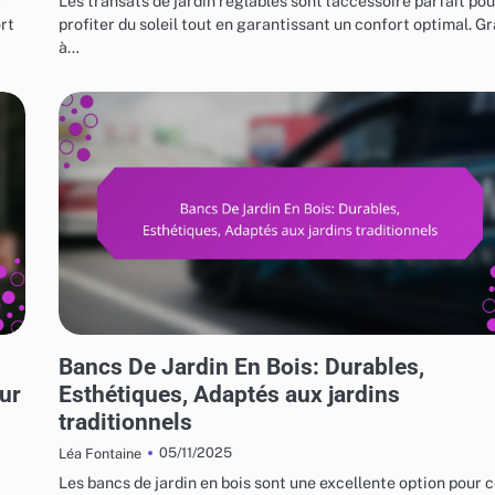
r
Les transats de jardin réglables sont l’accessoire parfait pou
ort
profiter du soleil tout en garantissant un confort optimal. G
à…
UTILISATIONS VARIÉES DES MEUBLES DE JARDIN
Bancs De Jardin En Bois: Durables,
our
Esthétiques, Adaptés aux jardins
traditionnels
05/11/2025
Léa Fontaine
Les bancs de jardin en bois sont une excellente option pour 