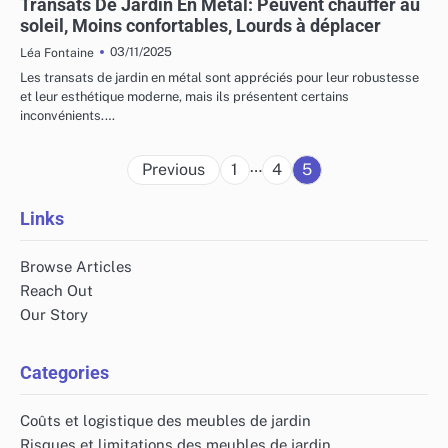
Transats De Jardin En Métal: Peuvent chauffer au
soleil, Moins confortables, Lourds à déplacer
03/11/2025
Léa Fontaine
Les transats de jardin en métal sont appréciés pour leur robustesse
et leur esthétique moderne, mais ils présentent certains
inconvénients.…
Posts
…
Previous
1
4
5
pagination
Links
Browse Articles
Reach Out
Our Story
Categories
Coûts et logistique des meubles de jardin
Risques et limitations des meubles de jardin