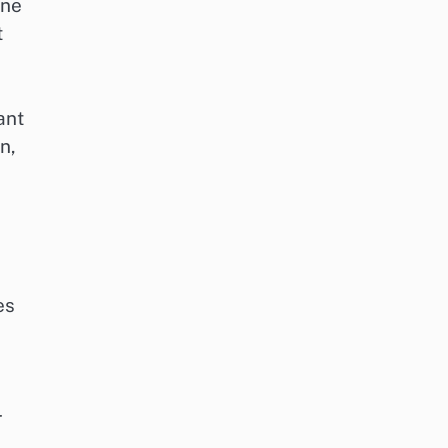
une
t
ant
n,
es
r