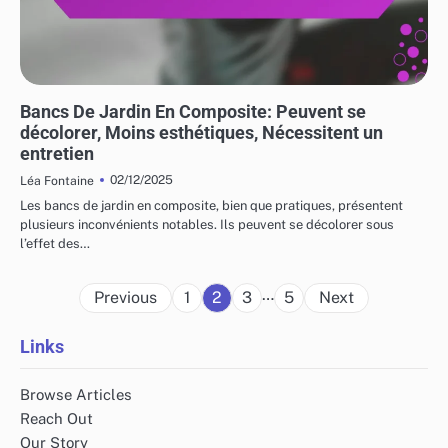
RISQUES ET LIMITATIONS DES MEUBLES DE JARDIN
Bancs De Jardin En Composite: Peuvent se
décolorer, Moins esthétiques, Nécessitent un
entretien
02/12/2025
Léa Fontaine
Les bancs de jardin en composite, bien que pratiques, présentent
plusieurs inconvénients notables. Ils peuvent se décolorer sous
l’effet des…
Posts
…
Previous
1
2
3
5
Next
pagination
Links
Browse Articles
Reach Out
Our Story